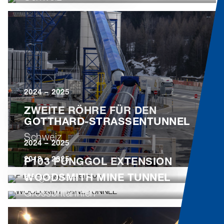
2024 – 2025
ZWEITE RÖHRE FÜR DEN
GOTTHARD-STRASSENTUNNEL
Schweiz
2024 – 2025
2018 – 2025
P103 PUNGGOL EXTENSION
Singapore
WOODSMITH MINE TUNNEL
Grossbritannien