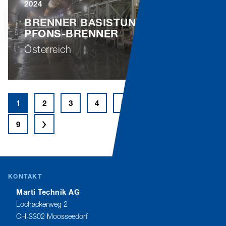
2024
BRENNER BASISTUNNEL - H53
PFONS-BRENNER
Österreich
1
2
3
4
5
6
7
8
9
>
KONTAKT
Marti Technik AG
Lochackerweg 2
CH-3302 Moosseedorf