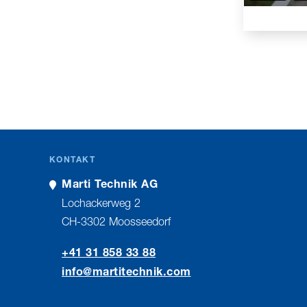
KONTAKT
Marti Technik AG
Lochackerweg 2
CH-3302 Moosseedorf
+41 31 858 33 88
nf
m
rt
t
chn
k
c
m