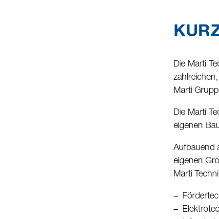
KUR
Die Marti T
zahlreichen,
Marti Grupp
Die Marti Te
eigenen Bau
Aufbauend a
eigenen Gros
Marti Techni
Fördertec
Elektrote