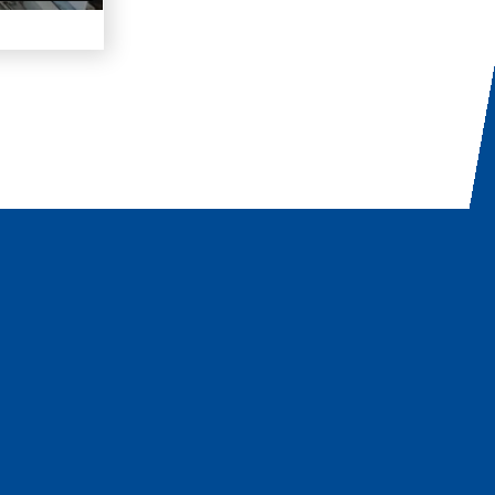
Lochackerweg 2
CH-3302 Moosseedorf
+41 31 858 33 88
nf
m
rt
t
chn
k
c
m
ALLG.
EINKAUFSBEDINGUNGEN
FORMULAR