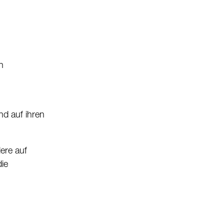
n
nd auf ihren
ere auf
die