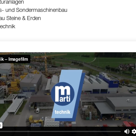
kturanlagen
s- und Sondermaschinenbau
au Steine & Erden
echnik