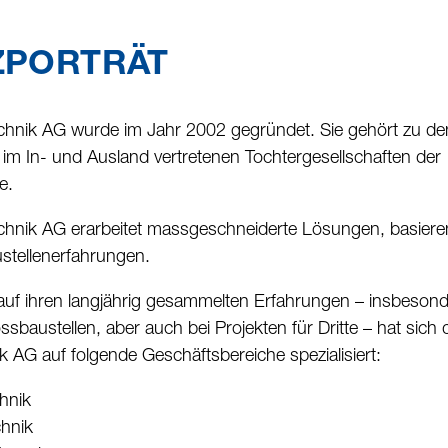
ZPORTRÄT
echnik AG wurde im Jahr 2002 ge­gründet. Sie gehört zu de
 im In- und Ausland vertretenen Tochter­gesellschaften der
e.
chnik AG erarbeitet mass­geschnei­derte Lösungen, basiere
stellen­erfahrungen.
uf ihren langjährig gesammelten Erfahrungen – insbesond
s­baustellen, aber auch bei Projekten für Dritte – hat sich 
k AG auf folgende Ge­schäfts­bereiche spezialisiert:
hnik
chnik