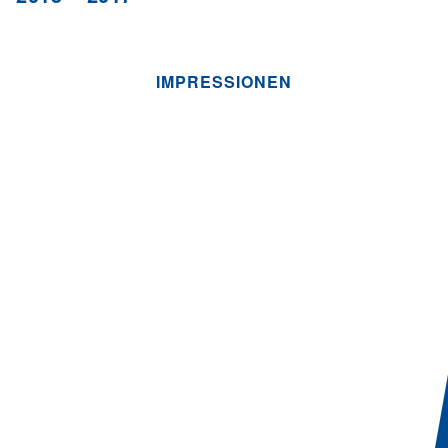
IMPRESSIONEN